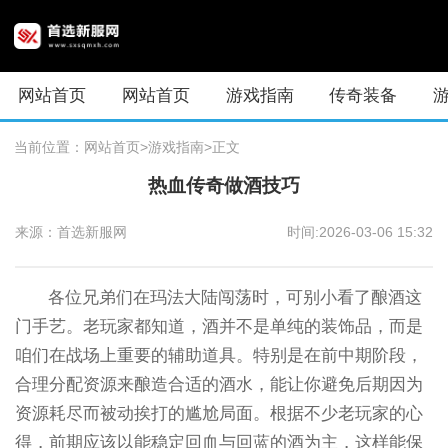
网站首页
网站首页
游戏指南
传奇装备
当前位置：
网站首页
>游戏指南
>正文
热血传奇做酒技巧
来源：首选新服网
时间:2026-03-06 15:32
各位兄弟们在玛法大陆闯荡时，可别小看了酿酒这
门手艺。老玩家都知道，酒并不是单纯的装饰品，而是
咱们在战场上重要的辅助道具。特别是在前中期阶段，
合理分配资源来酿造合适的酒水，能让你避免后期因为
资源耗尽而被动挨打的尴尬局面。根据不少老玩家的心
得，前期应该以能稳定回血与回蓝的酒为主，这样能保