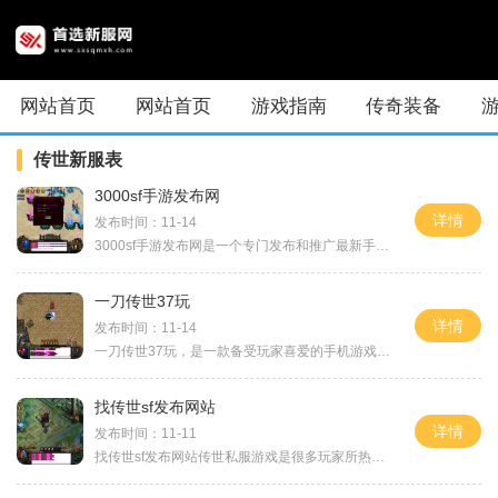
网站首页
网站首页
游戏指南
传奇装备
传世新服表
3000sf手游发布网
详情
发布时间：11-14
3000sf手游发布网是一个专门发布和推广最新手游的平台。无论你是喜爱角色扮演游戏（RPG）、动作游戏、策略游戏还是休闲游戏，这里都能满足你的需求。下面我将为大家介绍3000sf手游发布网以及其中的一款精彩手游的具体玩法。3000sf手游发布网旨在为广大手游爱好者提供一个便捷的平台，方便大家了解、下载和体验最新的手游。网站界面简洁直观，分类清晰明了，游戏种类繁多。无论你喜欢什么类型的游戏，都能在这里找到自己喜欢的。我们将以一款名为《剑魂之战》的角色扮演游戏为例来介绍3000s...
一刀传世37玩
详情
发布时间：11-14
一刀传世37玩，是一款备受玩家喜爱的手机游戏。它集合了多种创新的玩法，让玩家能够体验到真实的战斗与冒险，带来无与伦比的游戏乐趣。我们将为大家详细介绍一刀传世37玩的具体玩法。首先是游戏的职业系统。一刀传世37玩有多个职业供玩家选择，每个职业都有独特的技能和装备，玩家可以根据自身的喜好选择合适的职业。无论你是喜欢近战战斗的战士，还是偏好远程攻击的法师，亦或是注重辅助和治疗的牧师，这款游戏都能满足你的需求。通过职业系统，玩家能够感受到不同的游戏体验和战斗风格。其次是游戏的副本系统...
找传世sf发布网站
详情
发布时间：11-11
找传世sf发布网站传世私服游戏是很多玩家所热衷的一类游戏，在传世sf发布网站上，玩家可以找到各种经典的传世私服版本。这些私服版本不仅延续了传世游戏的经典玩法，同时也加入了更多的创新元素，为玩家带来更好的游戏体验。本文将介绍一些找传世sf发布网站的方法，并简要介绍传世sf游戏的具体玩法。要找到传世sf发布网站，可以通过搜索引擎进行搜索。在搜索框中输入相关关键词，比如“传世sf发布网站”、“传世私服游戏”等，即可找到一些相关的网站。还可以通过游戏论坛、游戏社交平台等途径，了解到一...