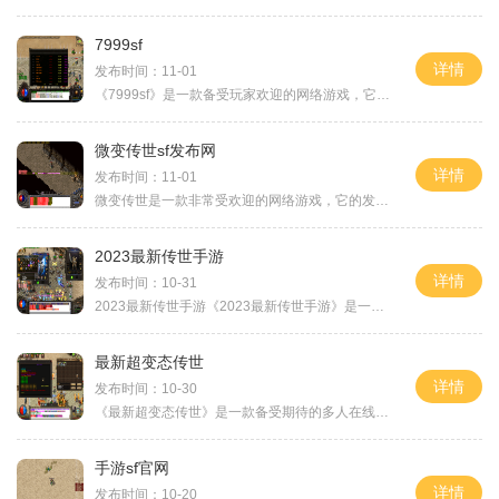
7999sf
详情
发布时间：11-01
《7999sf》是一款备受玩家欢迎的网络游戏，它以其独特的玩法和精美的画面，吸引了大量的玩家。今天，我将为大家详细介绍一下《7999sf》的游戏玩法。我们来了解一下《7999sf》的背景设定。游戏背景设定在一个神秘的幻想世界中，玩家可以选择不同的角色扮演其中的英雄，对抗邪恶势力并保卫世界和平。每个角色都有其独特的技能和属性，让玩家能够根据自己的喜好选择最适合自己的角色。我们来了解一下游戏中的主要玩法。首先是任务系统。游戏中有各种各样的任务，玩家需要完成这些任务来获得经验和奖励...
微变传世sf发布网
详情
发布时间：11-01
微变传世是一款非常受欢迎的网络游戏，它的发布网站是“微变传世sf发布网”。这个网站致力于提供高质量的传世私服，为玩家们打造一个畅快的游戏环境。微变传世私服是一个以角色扮演为主题的游戏玩家可以扮演不同的角色，体验一个奇幻的世界。游戏中有各种各样的职业供玩家选择，如战士、法师、道士等。每个职业都有自己独特的技能和特点，玩家可以根据自己的喜好选择适合自己的职业。微变传世sf发布网提供了丰富的游戏内容玩家可以进行各种任务，打怪升级，探索未知的地图。任务是游戏中重要的一部分，通...
2023最新传世手游
详情
发布时间：10-31
2023最新传世手游《2023最新传世手游》是一款备受期待的大型多人在线角色扮演游戏。此游戏拥有丰富的剧情背景和精美的画面，为玩家带来了全新的游戏体验。本文将介绍游戏的具体玩法，为大家带来一场奇幻的冒险之旅。传世手游将提供多种职业供玩家选择，例如战士、法师、道士等，每个职业都有其独特的技能和特点。玩家可以根据自己的喜好选择合适的职业，并通过不断的升级和培养，提升自己的角色实力。战士擅长近战攻击，法师可以释放强大的魔法攻击，道士则能够治疗队友并放出强力咒术。职业间的合作和互补，...
最新超变态传世
详情
发布时间：10-30
《最新超变态传世》是一款备受期待的多人在线角色扮演游戏，以其精美的画面、丰富的游戏内容和刺激的玩法而备受关注。以下是对这款游戏的详细介绍，让我们一起来了解一下。《最新超变态传世》以绚丽多彩的仙侠世界为背景，玩家可以扮演仙侠角色，体验丰富多样的冒险与战斗。游戏中有数十个唯美壮丽的地图，玩家可以在这些地图中探索神秘的洞穴、险峻的山脉和广袤的森林。游戏的玩法丰富多样，玩家可以选择成为战士、法师、刺客或者道士来进行游戏。每个职业都有独特的技能和特点，玩家可以根据自己的喜好和战术风格选...
手游sf官网
详情
发布时间：10-20