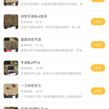
手游SF官网是一款备受玩家喜爱的手机游戏，其精彩的游戏玩法和丰富的游戏内容吸引了众多玩家的关注和热爱。在这款游戏中，玩家可以体验到各种刺激的战斗和丰富多样的游戏内容，带给玩家一个全新的游戏世界。手游SF官网以其刺激的战斗玩法而闻名玩家可以选择不同的角色扮演不同类型的英雄，并与其他玩家进行激烈的战斗。游戏中设有多种战斗模式，包括单人对战、团队战斗以及跨服对战等，玩家可以根据自己的喜好选择不同的战斗方式。每个角色都有独特的技能和特点，玩家需要通过不断提升自己的技能，才能在战斗...
传世手游私sf发布
详情
发布时间：10-17
传世手游私sf发布《传世手游私sf发布》是一款备受玩家喜爱的动作冒险类手机游戏。该游戏汲取了经典传世私sf的精髓，加入了全新的玩法和亮点，为玩家打造了一个极具挑战性的游戏世界。下面我们将为大家详细介绍这款游戏的玩法和特色。我们来看一下游戏的玩法。在《传世手游私sf发布》中，玩家将扮演一位勇敢的角色，进行各种冒险和任务。游戏中拥有丰富的地图和副本，玩家可以根据自己的喜好选择不同的地点进行探索。在冒险过程中，玩家将面临各种各样的敌人和任务，需要使用自己的技能和智慧来击败敌人并完成...
最新传世手游
详情
发布时间：10-13
最新传世手游随着移动互联网的快速发展，手游行业的繁荣势不可挡。作为中国手游行业的翘楚，传世手游自问世以来就备受玩家追捧。传世手游迎来了全新的升级版本，带来了更多全新玩法和惊喜，成为了广大玩家津津乐道的游戏。传世手游以广袤的游戏世界和丰富的内容而闻名，最新升级版本更是进一步提升了游戏的游戏体验。游戏的画面经过了全新的优化，让玩家感受到更加细腻逼真的画面质感。无论是江山如画的风光还是绚丽多彩的技能特效，都能带给玩家身临其境的感觉。除了画面的升级，传世手游最新版本还增加了更...
手游私sf平台
详情
发布时间：10-08
手游私sf平台是一款专注于提供独特私服游戏体验的手游平台。在这个平台上，玩家可以享受到不同于正式服的游戏内容和玩法。私服游戏是由玩家自行搭建并维护的服务器，因此拥有更加自由和创新的特性。以下是手游私sf平台上常见的游戏玩法介绍。私sf平台提供了多种不同类型的游戏选择，包括角色扮演类、策略类、竞技类等等。每个游戏都有着不同的玩法和规则，让玩家能够根据自己的偏好选择不同的游戏体验。在角色扮演类游戏中，玩家将扮演一个虚拟角色，与其他玩家一起探索游戏世界。玩家可以通过完成任务、击败怪...
一刀传世官方
详情
发布时间：10-07
一刀传世官方是一款备受瞩目的多人在线角色扮演游戏，其独特的游戏设定和精心打磨的玩法吸引了众多玩家的关注。在这款游戏中，玩家将扮演一个有着传说中绝世武功的大侠，踏上一段传奇之旅。一刀传世官方着重于还原古代的江湖世界，游戏地图广阔，各种名山大川、古战场、天坛地宫等传统文化元素构成了游戏的背景，为玩家们提供了一个真实感觉的江湖世界。无论是在顶峰的天山上踏雪寻青草，还是在奔腾的黄河畔演武修行，玩家们都能感受到浓厚的仙侠氛围和古代风光。一刀传世官方的游戏玩法多样，为玩家们提供了许多全新...
手游sf无限钻石vip