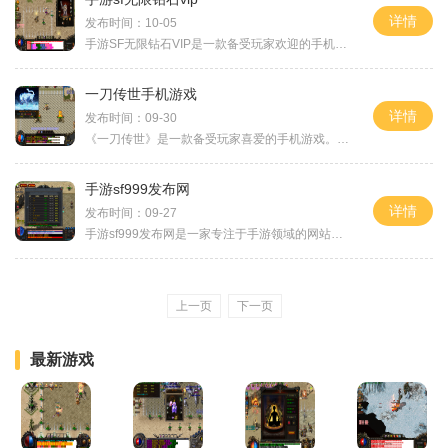
详情
发布时间：10-05
手游SF无限钻石VIP是一款备受玩家欢迎的手机游戏。游戏中玩家可以通过完成特定任务和挑战来获得无限钻石VIP，并享受更多的游戏特权和福利。游戏可以在手机上免费下载和安装。一旦进入游戏，玩家可以创建自己的角色并进行个性化的习得和装备选择。游戏中有多种游戏模式可供选择，包括单人模式、多人对战模式和合作模式等。在单人模式中，玩家可以根据游戏提供的任务线索和指引来完成任务。通过击败敌人和收集宝藏，玩家可以积累经验值和无限钻石。随着等级的提升，玩家可以解锁新的技能和装备，提高自己的实力...
一刀传世手机游戏
详情
发布时间：09-30
《一刀传世》是一款备受玩家喜爱的手机游戏。它以古风为背景，充满了热血战斗和华丽技能展示，让人留连忘返。现在，让我们来了解一下这款游戏的具体玩法。我们来介绍一下《一刀传世》的职业系统。游戏中有四个不同的职业，分别是剑侠、破军、鬼谷和神翼。每个职业都有着独特的技能和特点，玩家可以根据自己的喜好选择合适的职业。剑侠擅长近战输出，破军拥有强大的AOE技能，鬼谷则擅长远程输出和控制技能，神翼则以治疗和辅助为主。不同职业之间的互补性和合作性，给玩家带来了丰富的战斗策略和团队合作的乐趣。除...
手游sf999发布网
详情
发布时间：09-27
手游sf999发布网是一家专注于手游领域的网站，致力于向玩家提供最全面的游戏资讯和最专业的游戏攻略。这个网站成立于2010年，至今已经发展成为国内最受欢迎的手游资讯平台之一。手游sf999发布网以其丰富的内容和深度的解读而受到玩家们的喜爱。无论是最新上线的游戏还是经典老游戏，网站上都有详细的介绍。玩家们可以在这里找到各类游戏的全面评测和攻略，帮助他们更好地了解游戏内容和玩法。在手游sf999发布网上，玩家们可以轻松找到自己喜爱的游戏。网站上列举了各类热门游戏，包括角色扮演、动...
上一页
下一页
最新游戏