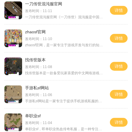
一刀传世混沌服官网
详情
发布时间：11-11
一刀传世混沌服官网《一刀传世》混沌服是中国热门网游《一刀传世》的一款新服，融合了混乱、激烈和刺激的元素。作为游戏的官方网站，一刀传世混沌服官网为玩家提供了全面的游戏信息和丰富的玩法介绍。作为一款能够长盛不衰的游戏，《一刀传世》以其精彩的剧情、刺激的战斗和细腻的画面一直深受玩家喜爱。混沌服作为新服，为玩家带来更加激烈的战斗体验。游戏中，玩家可以扮演不同的角色，选择自己喜欢的职业，展开一系列的冒险与挑战。游戏的剧情扣人心弦，让玩家沉浸其中。从开始到玩家将跟随主线任务来一路解开剧情...
zhaosf官网
详情
发布时间：11-10
zhaosf官网，是一家专注于游戏开发与发行的知名公司。作为游戏行业的领军者，zhaosf官网致力于为玩家提供最优质、最刺激的游戏体验。在zhaosf官网，你可以畅游各种类型的游戏世界，体验无尽的刺激和乐趣。zhaosf官网的游戏种类繁多，涵盖了角色扮演、策略、休闲、射击、冒险等各种类型。在zhaosf官网，你可以找到适合各种口味和喜好的游戏，无论你是喜欢扮演英雄拯救世界，还是喜欢建立庞大帝国征服全球，亦或是简单地寻求放松心情，zhaosf官网都能满足你的需求。让我们来介绍z...
找传世版本
详情
发布时间：11-08
找传世版本是一款备受玩家喜爱的中文网络游戏，以其丰富的玩法和独特的游戏体验而闻名。游戏中包含了多种职业、副本、PVP竞技等内容，为玩家们提供了一个广阔而精彩的虚拟世界。找传世版本具有多样的职业供玩家选择。游戏中共有战士、法师、道士三种职业，每个职业都有其独特的技能和能力。战士职业以高血量和强大的物理攻击为特点，适合近身战斗；法师职业拥有强大的法术攻击能力，但生命值较低；道士职业则以治疗和辅助为主，能够为队友提供强大的增益效果。除了职业选择，找传世版本还拥有丰富多样的副本。副本...
手游私sf网站
详情
发布时间：11-06
手游私sf网站是一家专注于提供手机游戏私服的网站。私服是指基于原版游戏进行二次开发的非官方版本，通常具有更多的自由度和创新性。在手游私sf网站上，你可以找到各种热门手游的私服版本，让你体验全新的游戏乐趣。手游私sf网站提供了丰富多样的游戏选择，包括动作、角色扮演、策略等各类游戏。玩家只需要下载并安装相应的私服版本，就可以畅快游戏。以下是手游私sf网站上一些热门游戏的具体玩法介绍。首先是《王者荣耀》私服版本。这个私服版本在原版的基础上进行了一系列的调整和改进，让玩家可以更加自由...
单职业sf
详情
发布时间：11-04
单职业sf，即单职业热血传奇私服，是一种专注于角色扮演的网络游戏。与传统的多职业游戏不同，单职业sf只允许玩家选择一个职业进行游戏，这也使得游戏的策略性和挑战性更加突出。在这个世界里，玩家可以体验到更加独特和专注的游戏乐趣。单职业sf的具体玩法可以分为几个方面来介绍。选择角色。在开始游戏之前，玩家需要选择一个职业，比如战士、法师或是道士。每个职业都有不同的特点和技能，玩家可以根据自己的游戏风格和喜好来进行选择。不同的职业在战斗中有不同的优势和劣势，玩家需要根据自己的职业特点来...