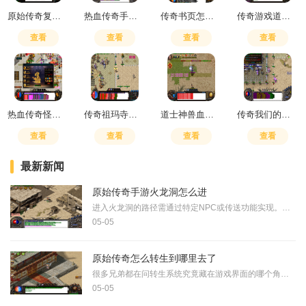
原始传奇复活戒指多久复活一次
热血传奇手游虹魔手镯怎么合成
传奇书页怎么换技能书
传奇游戏道士应该带什么装备
查看
查看
查看
查看
热血传奇怪物等级有什么用
传奇祖玛寺庙入口怎么去最方便
道士神兽血量与等级
传奇我们的沙城石墓阵下七层走法
查看
查看
查看
查看
最新新闻
原始传奇手游火龙洞怎么进
进入火龙洞的路径需通过特定NPC或传送功能实现。在游戏主界面找到传送员提示，选择火龙洞地图选项进行传送，这是最为直接的方式。传送后玩家将抵达火龙洞第一层，即火龙洞窟区域。部分服务器中，火龙洞入口位于蜈蚣洞内部通道，坐标为31-191的NPC处，与之对话即可进入。某些情况下需完成前置任务，例如在白日门天尊处获得龙魂气息后，队长可将整个队伍传送至火龙神殿。这些进入方式需根据服务器具体设置进行选择。火龙洞内部结构分为三层，各层之间存在明确坐标连接。第一层火龙洞窟坐标为19:218，...
05-05
原始传奇怎么转生到哪里去了
很多兄弟都在问转生系统究竟藏在游戏界面的哪个角落。其实当咱们的等级达到要求后，转生功能就会自动解锁。具体的入口就在角色面板里，你点开角色界面后，会发现在角色形象旁边有一个专门的转生按钮，点击这个按钮就能进入转生界面开始操作了。这个功能对咱们提升实力特别重要，因为它能大幅增强角色的基础属性，相当于给角色来一次脱胎换骨的变化。开启转生功能，首先得满足等级条件。有说法是五十级就能开启第一次转生，也有资料显示需要达到八十级。达到这个门槛后，系统会自动解锁转生功能，接下来就需要准备一些...
05-05