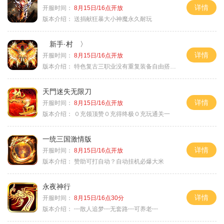
详情
开服时间：
8月15日/16点开放
版本介绍：
送捐献狂暴大小神魔永久耐玩
新手·村 〉
详情
开服时间：
8月15日/16点开放
版本介绍：
特色复古三职业没有重复装备自由搭配私
天門迷失无限刀
详情
开服时间：
8月15日/16点开放
版本介绍：
０充领顶赞０充得终极０充玩通关一
一统三国激情版
详情
开服时间：
8月15日/16点开放
版本介绍：
赞助可打自动？自动挂机必爆大米
永夜神行
详情
开服时间：
8月15日/16点30分
版本介绍：
┉散人追梦┉无套路┉可养老┉