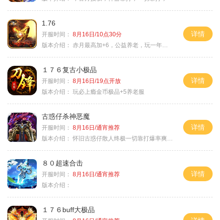
1.76
详情
开服时间：
8月16日/10点30分
版本介绍：
赤月最高加+6，公益养老，玩一年不腻，屠龙
１７６复古小极品
详情
开服时间：
8月16日/19点开放
版本介绍：
玩必上瘾金币极品+5养老服
古惑仔杀神恶魔
详情
开服时间：
8月16日/通宵推荐
版本介绍：
怀旧古惑仔散人终极一切靠打爆率爽翻天
８０超速合击
详情
开服时间：
8月16日/通宵推荐
版本介绍：
１７６buff大极品