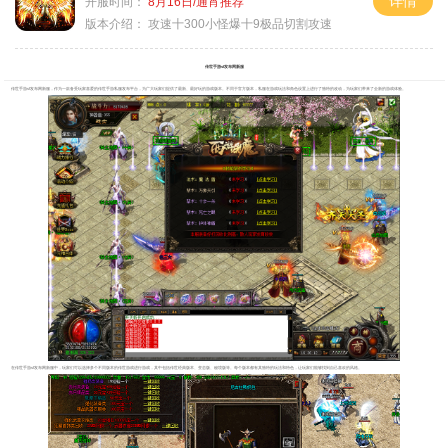
详情
开服时间：
8月16日/通宵推荐
版本介绍：
攻速十300小怪爆十9极品切割攻速
传世手游sf发布网新服
传世手游sf发布网新服，作为一款备受玩家喜爱的传世手游私服发布平台，为广大玩家们提供了最新、最好玩的游戏版本。不同于官方版本，私服在游戏玩法和角色设置上进行了独特的改动，为玩家们带来了全新的游戏体验。
在传世手游sf发布网新服中，玩家们可以选择多个不同版本的传世游戏进行游戏，其中包括传世经典版本、变态版、秘境版等。每个版本都有其独特的玩法和特色，让玩家们能够找到自己喜欢的风格。