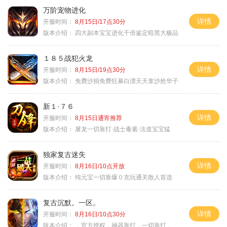
万阶宠物进化
详情
开服时间：
8月15日/17点30分
版本介绍：
四大副本宝宝进化千倍鉴定暗黑大极品
１８５战犯火龙
详情
开服时间：
8月15日/19点30分
版本介绍：
免费沙捐免费狂暴白漂天天拿沙抢华子
新１·７６
详情
开服时间：
8月15日通宵推荐
版本介绍：
屠龙一切靠打·战士毒素·法道宝宝猛
独家复古迷失
详情
开服时间：
8月16日/10点开放
版本介绍：
纯元宝一切靠爆０充玩通关散人首选
复古沉默。一区。
详情
开服时间：
8月16日/10点30分
版本介绍：
，官方授权，神器靠打，一切靠打，