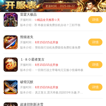
更新时间：2025-09-22
雷霆大极品
详情
开服时间：
☆精品全天推荐☆天
版本介绍：
荐 终极全爆免费挂机自动？三职平衡
熊猫迷失
详情
开服时间：
8月15日/15点开放
版本介绍：
赞助靠打挂机免费吸怪免费狂暴免费
１·８０霸者复古
详情
开服时间：
8月15日/15点开放
版本介绍：
一切靠打战士带毒纯元宝服小怪爆终极
破馆沉默
详情
开服时间：
8月15日/16点开放
版本介绍：
真正复古,震天终极,找回03年乐趣,不搞花里胡
超速切割新冰雪