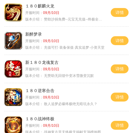
１８０麒麟火龙
详情
开服时间：
09月/10日
版本介绍：
赞助沙捐免费--元宝无充值--终极全靠打
新醉梦录
详情
开服时间：
09月/10日
版本介绍：
充值可打·装备保值·真实追梦·小资天堂
新１８０龙魂复古
详情
开服时间：
09月/10日
版本介绍：
无赞助无回馈中变冰雪微变沉默
１８０逆寒合击
详情
开服时间：
09月/10日
版本介绍：
散人追梦必爆终极绝无暗坑永久？
１８０战神终极
详情
开服时间：
09月/10日
版本介绍：
战神复古开天终极无捐献无顶榜地图