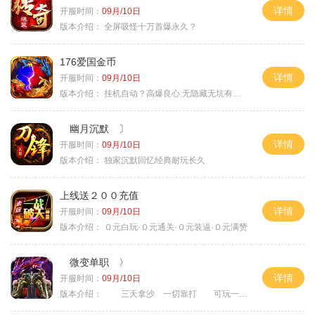
详情
开服时间：
09月/10日
版本介绍：
全屏吸怪十万首爆永久？
176爱国金币
详情
开服时间：
09月/10日
版本介绍：
挂机自动？高爆良心.无隐藏无坑有时间就是
幽月沉默 〕
详情
开服时间：
09月/10日
版本介绍：
独家沉默回忆经典耐玩长久
上线送２００充值
详情
开服时间：
09月/10日
版本介绍：
０元白玩·０元通关·０元装逼·０元满赞
微变单职 〉
详情
开服时间：
09月/10日
版本介绍：
三天拿沙 一切靠打 可玩一年 〉