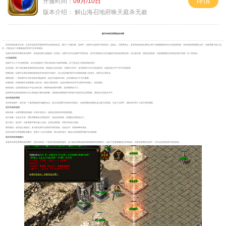
详情
开服时间：
09月/10日
版本介绍：
解山海召地府唤天庭杀无赦
新开传奇世界网站发布网
传奇游戏自推出以来，以其开放的世界观和多样化的角色设定，吸引了大量玩家。游戏中，玩家可以选择不同的职业，如战士、法师和道士，各具特色的职业系统让每个玩家都能找到自己的游戏风格。传奇游戏强调团队合作，玩家需要与他人协
作，才能在这个充满挑战的世界中生存和发展。
在新开传奇世界网站发布网中，角色扮演的元素被进一步强化。玩家不仅可以选择不同的职业，还可以根据自己的兴趣进行角色的深度定制。无论是外观、技能还是装备，玩家都能通过多种途径来打造独一无二的角色。
5大技能系统
游戏中引入了5大技能系统，这为玩家提供了更丰富的战斗选择和策略。以下是这五大技能系统的简介
攻击技能：每个职业都有其独特的攻击技能，例如战士的狂风斩，法师的火球术。这些技能不仅可以造成伤害，还能在战斗中产生不同的效果。
防御技能：玩家可以通过防御技能来提升角色的生存能力。道士的灵魂护盾可以有效抵挡敌人的攻击，保护自己和队友。
辅助技能：一些技能可以为队友提供增益效果，如治疗技能和 buffs，这在团队战斗中尤为重要。
控制技能：控制技能可以限制敌人的行动，使战斗更加多变。比如法师的冰冻术可以暂时冻结敌人，创造战机。
被动技能：这些技能在战斗中会自动生效，增强角色的基本属性，提高整体战斗力。
这种多样化的技能系统不仅让每场战斗都充满变数，还鼓励玩家根据不同的战斗情况灵活运用技能，展现自己的战术水平。
攻沙奖励的诱惑
在传奇游戏中，攻沙是一个极具挑战和乐趣的玩法。攻沙活动通常在特定时间进行，玩家需要组成团队攻占敌方的城池。在这个过程中，团队协作和个人能力同样重要。
攻沙活动的流程
组队准备：玩家需要提前组建一支强大的队伍，选择合适的职业和技能搭配。
战斗策略：在攻沙之前，团队需要制定合理的战术，包括进攻路线、技能配合和角色分工。
战斗进行：攻沙时，玩家需要不断与敌人交战，合理运用技能，争取尽快攻占城池。
获得奖励：成功攻占城池后，参与的玩家可以获得丰厚的奖励，包括金币、经验和稀有装备。
攻沙活动不仅考验团队的配合，更是个人实力的展现。每次成功攻沙，都会让玩家感受到极大的成就感。
迷失传奇的神秘魅力
在新开传奇世界网站发布网中，迷失传奇是一个备受玩家喜爱的版本。这个版本强调玩家的探索精神和冒险能力，提供了更多隐藏的任务和副本。玩家在探索的过程中，往往会发现意想不到的惊喜。