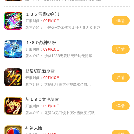
１８５雷霆⑵合⑴
详情
开服时间：
09月/10日
版本介绍：
小怪爆+⑦⑧⑨套１秒７６刀９５范围捡
１·８０战神终极
详情
开服时间：
09月/10日
版本介绍：
沙奖1888无赞助无暗坑无隐藏
超速切割新冰雪
详情
开服时间：
09月/10日
版本介绍：
送捐献狂暴大小神魔永久耐玩
新１８０龙魂复古
详情
开服时间：
09月/10日
版本介绍：
无赞助无回馈中变冰雪微变沉默
斗罗大陆