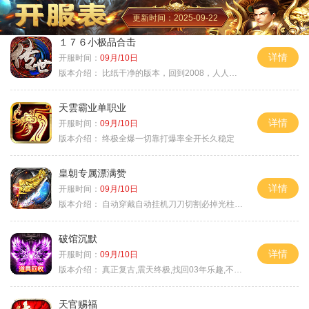
更新时间：2025-09-22
１７６小极品合击
详情
开服时间：
09月/10日
版本介绍：
比纸干净的版本，回到2008，人人平等
天雲霸业单职业
详情
开服时间：
09月/10日
版本介绍：
终极全爆一切靠打爆率全开长久稳定
皇朝专属漂满赞
详情
开服时间：
09月/10日
版本介绍：
自动穿戴自动挂机刀刀切割必掉光柱自动
破馆沉默
详情
开服时间：
09月/10日
版本介绍：
真正复古,震天终极,找回03年乐趣,不搞花里胡
天官赐福