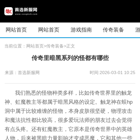
网站首页
网站首页
游戏指南
传奇装备
当前位置：
网站首页
>传奇装备
>正文
传奇里暗黑系列的怪都有哪些
来源：首选新服网
时间:2026-03-01 10:25
我们熟悉的怪物种类多样，比如传奇世界里的触龙
神、虹魔教主等都属于暗黑风格的设定。触龙神在蜈hp
洞中属于比较难缠的怪物，本身皮肤很坚硬，物理攻击
和魔法抗性都比较高，很多爱玩法师的朋友过去会觉得
有点头疼。还有虹魔教主，它原本是传奇世界中的英雄
人物，后来被黑暗力量影响才变成恶魔，它和其他一些